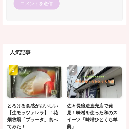
人気記事
とろける食感がおいしい
佐々長醸造直売店で発
【生モッツァレラ】！花
見！味噌を使った和のス
畑牧場「ブラータ」食べ
イーツ「味噌ひとくち羊
てみた！
羹」