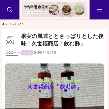
ホーム
食べる
果実の風味ととさっぱりとした後
2024
8/01
味！久世福商店「飲む酢」
広告
2024年8月1日
食べる