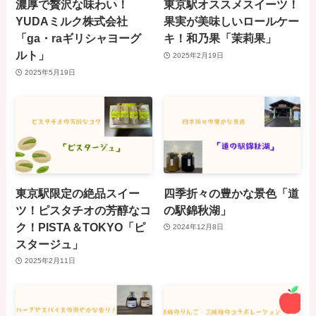
濃厚で贅沢な味わい！
東京駅オススメスイーツ！
YUDAミルク株式会社
果実が美味しいロールケー
「ga・raギリシャヨーグ
キ！和乃果「茉莉果」
ルト」
2025年2月19日
2025年5月19日
東京駅限定の絶品スイー
四季折々の豊かな景色「道
ツ！ピスタチオの芳醇なコ
の駅錦秋湖」
ク！PISTA＆TOKYO「ピ
2024年12月8日
スタージュ」
2025年2月11日