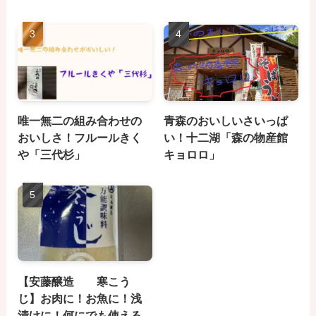
唯一無二の組み合わせの
青森のおいしいさいっぱ
おいしさ！フルールきく
い！十二湖「森の物産館
や「三代杉」
キョロロ」
【安藤醸造 寒こう
じ】お肉に！お魚に！浅
漬けに！何にでも使える