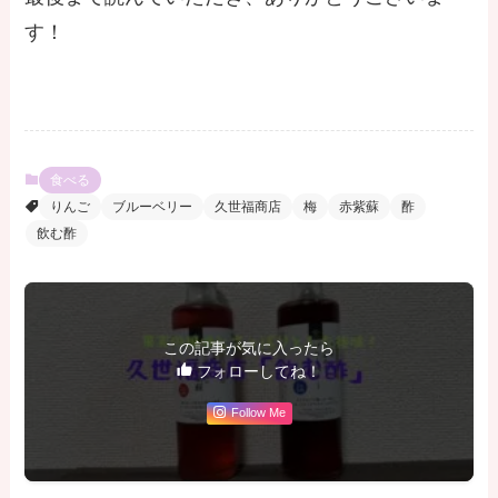
す！
食べる
りんご
ブルーベリー
久世福商店
梅
赤紫蘇
酢
飲む酢
この記事が気に入ったら
フォローしてね！
Follow Me