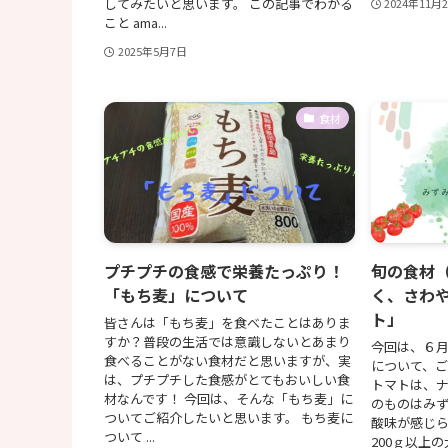
してみたいと思います。 この記事でわかる
2024年11月
こと ama...
2025年5月7日
食材
プチプチの食感で栄養たっぷり！
旬の食材
「もち麦」について
く、さわ
ト」
皆さんは「もち麦」を食べたことはありま
すか？普段の生活では意識しないとあまり
今回は、６
食べることがない食材だと思いますが、実
について、ご
は、プチプチした食感がとてもおいしい食
トマトは、
材なんです！ 今回は、そんな「もち麦」に
のものはみ
ついてご紹介したいと思います。 もち麦に
酸味が感じら
ついて ...
200ｇ以上