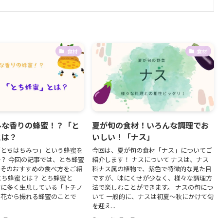
食材
食材
ルな香りの蜂蜜！？「と
夏が旬の食材！いろんな調理でお
とは？
いしい！「ナス」
「とちはちみつ」という蜂蜜を
今回は、夏が旬の食材「ナス」についてご
？ 今回の記事では、とち蜂蜜
紹介します！ ナスについて ナスは、ナス
、そのおすすめの食べ方をご紹
科ナス属の植物で、紫色で特徴的な見た目
とち蜂蜜とは？ とち蜂蜜と
ですが、味にくせが少なく、様々な調理方
方に多く生息している「トチノ
法で楽しむことができます。 ナスの旬につ
の花から撮れる蜂蜜のことで
いて 一般的に、ナスは初夏～秋にかけて旬
を迎え...