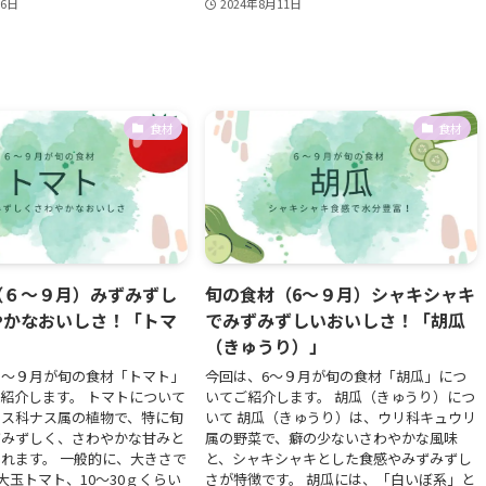
26日
2024年8月11日
食材
食材
（６～９月）みずみずし
旬の食材（6～９月）シャキシャキ
やかなおいしさ！「トマ
でみずみずしいおいしさ！「胡瓜
（きゅうり）」
月～９月が旬の食材「トマト」
今回は、6～９月が旬の食材「胡瓜」につ
紹介します。 トマトについて
いてご紹介します。 胡瓜（きゅうり）につ
ナス科ナス属の植物で、特に旬
いて 胡瓜（きゅうり）は、ウリ科キュウリ
ずみずしく、さわやかな甘みと
属の野菜で、癖の少ないさわやかな風味
れます。 一般的に、大きさで
と、シャキシャキとした食感やみずみずし
の大玉トマト、10～30ｇくらい
さが特徴です。 胡瓜には、「白いぼ系」と