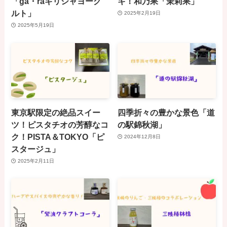
「ga・raギリシャヨーグ
キ！和乃果「茉莉果」
ルト」
2025年2月19日
2025年5月19日
東京駅限定の絶品スイー
四季折々の豊かな景色「道
ツ！ピスタチオの芳醇なコ
の駅錦秋湖」
ク！PISTA＆TOKYO「ピ
2024年12月8日
スタージュ」
2025年2月11日