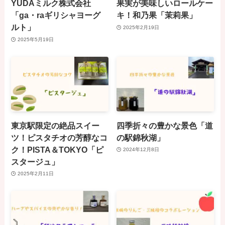
YUDAミルク株式会社
果実が美味しいロールケー
「ga・raギリシャヨーグ
キ！和乃果「茉莉果」
ルト」
2025年2月19日
2025年5月19日
東京駅限定の絶品スイー
四季折々の豊かな景色「道
ツ！ピスタチオの芳醇なコ
の駅錦秋湖」
ク！PISTA＆TOKYO「ピ
2024年12月8日
スタージュ」
2025年2月11日