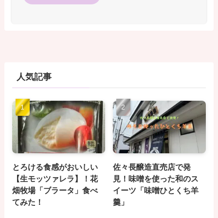
人気記事
とろける食感がおいしい
佐々長醸造直売店で発
【生モッツァレラ】！花
見！味噌を使った和のス
畑牧場「ブラータ」食べ
イーツ「味噌ひとくち羊
てみた！
羹」