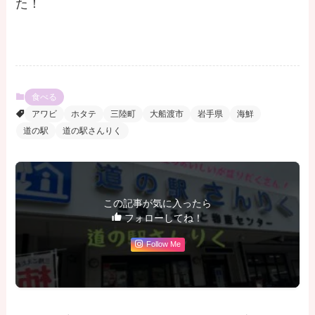
た！
食べる
アワビ
ホタテ
三陸町
大船渡市
岩手県
海鮮
道の駅
道の駅さんりく
この記事が気に入ったら
フォローしてね！
Follow Me