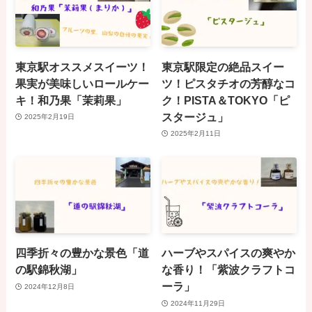
東京駅オススメスイーツ！
東京駅限定の絶品スイー
果実が美味しいロールケー
ツ！ピスタチオの芳醇なコ
キ！和乃果「茉莉果」
ク！PISTA＆TOKYO「ピ
スタージュ」
2025年2月19日
2025年2月11日
四季折々の豊かな景色「道
ハーブやスパイスの爽やか
の駅錦秋湖」
な香り！「紫波クラフトコ
ーラ」
2024年12月8日
2024年11月29日