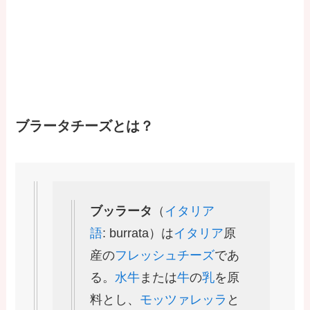
花畑牧場の「ブラータ」とはどんな商品？
ブラータチーズとは？
ブッラータ
（
イタリア
語
: burrata）は
イタリア
原
産の
フレッシュチーズ
であ
る。
水牛
または
牛
の
乳
を原
料とし、
モッツァレッラ
と