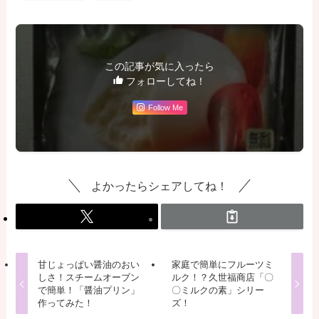
この記事が気に入ったら
フォローしてね！
Follow Me
よかったらシェアしてね！
甘じょっぱい醤油のおい
家庭で簡単にフルーツミ
しさ！スチームオーブン
ルク！？久世福商店「〇
で簡単！「醤油プリン」
〇ミルクの素」シリー
作ってみた！
ズ！