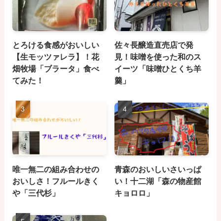
とろける食感がおいしい
佐々長醸造直売店で発
【生モッツァレラ】！花
見！味噌を使った和のス
畑牧場「ブラータ」食べ
イーツ「味噌ひとくち羊
てみた！
羹」
唯一無二の組み合わせの
青森のおいしいさいっぱ
おいしさ！フルールきく
い！十二湖「森の物産館
や「三代杉」
キョロロ」