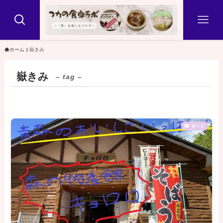
ホーム
嶽きみ
嶽きみ
– tag –
食べる